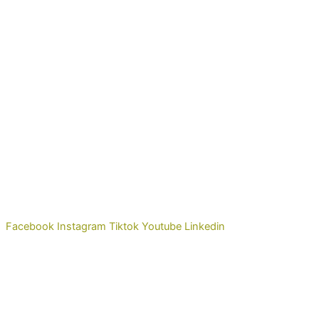
Facebook
Instagram
Tiktok
Youtube
Linkedin
Contact
Conditions d'utilisation
Avertissement légal
Politique de Confidentialité
Politique de Cookies
Politique environnementale
Politique qualité et sécurité alimentaire
Déclaration d'accessibilité