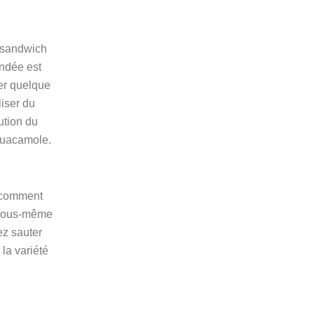
n sandwich
ndée est
ter quelque
iser du
ution du
guacamole.
t comment
r vous-même
ez sauter
 la variété