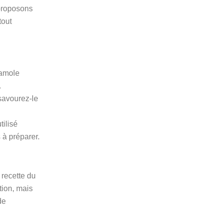
proposons
tout
camole
.
savourez-le
tilisé
 à préparer.
 recette du
tion, mais
de