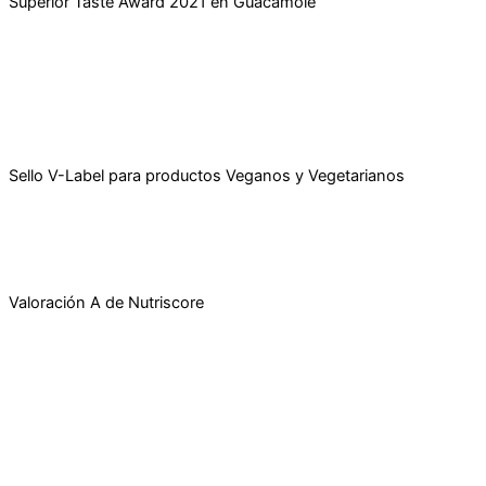
Superior Taste Award 2021 en Guacamole
Sello V-Label para productos Veganos y Vegetarianos
Valoración A de Nutriscore
Caña Nature
Avenida de Incar, 33, 18130 Escúzar, Granada