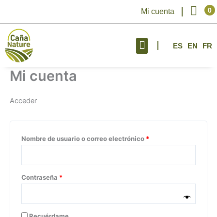
Ir
Obligatorio
Obligatorio
Obligatorio
Carr
0
Mi cuenta
al
contenido
ES
EN
FR
Mi cuenta
Acceder
Nombre de usuario o correo electrónico
*
Contraseña
*
Recuérdame