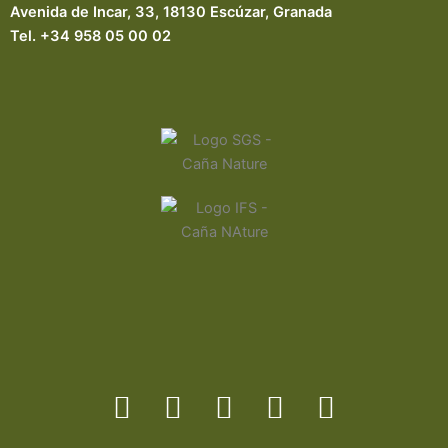
Avenida de Incar, 33, 18130 Escúzar, Granada
Tel. +34 958 05 00 02
F
I
T
Y
L
a
n
i
o
i