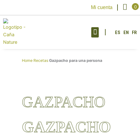
Ir
Carr
0
Mi cuenta
al
contenido
ES
EN
FR
Sobre nosotros
Home
Recetas
Gazpacho para una persona
GAZPACHO
GAZPACHO