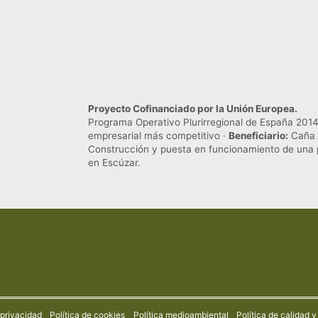
Proyecto Cofinanciado por la Unión Europea.
Programa Operativo Plurirregional de España 201
empresarial más competitivo ·
Beneficiario:
Caña 
Construcción y puesta en funcionamiento de una p
en Escúzar.
 privacidad
Política de cookies
Política medioambiental
Política de calidad 