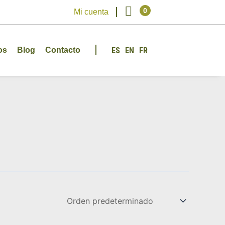
Carrito
0
Mi cuenta
os
Blog
Contacto
ES
EN
FR